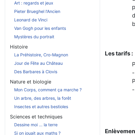
Art : regards et jeux
p
Pieter Brueghel l'Ancien
d
Leonard de Vinci
b
Van Gogh pour les enfants
Mystères du portrait
Histoire
Les tarifs :
La Préhistoire, Cro-Magnon
Jour de Fête au Château
P
Des Barbares à Clovis
-
P
Nature et biologie
-
Mon Corps, comment ça marche ?
Un arbre, des arbres, la forêt
Insectes et autres bestioles
Sciences et techniques
Dessine moi ... la terre
Enlèvement
Si on jouait aux maths ?